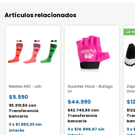
Artículos relacionados
G
Medias 440 - ush
Guantes Vlack - Bufago
Zapa
LH
Unis
$5.590
$44.990
$1
$5.310,50
con
$42.740,50
con
$12
Transferencia
Transferencia
Tra
bancaria
bancaria
ban
3
x
$1.863,33
sin
3
x
$14.996,67
sin
3
x
interés