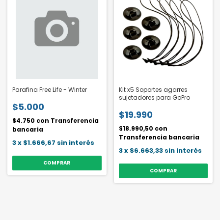
Parafina Free Life - Winter
Kit x5 Soportes agarres
sujetadores para GoPro
$5.000
$19.990
$4.750
con
Transferencia
$18.990,50
con
bancaria
Transferencia bancaria
3
x
$1.666,67
sin interés
3
x
$6.663,33
sin interés
COMPRAR