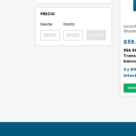
PRECIO
Desde
Hasta
Lycra R
Shock
APLICAR
$59
$56.9
Trans
banca
3
x
$1
inter
COM