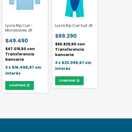
Lycra Rip Curl -
Lycra Rip Curl Suit JR
Microwaves JR
$69.290
$49.490
$65.825,50
con
$47.015,50
con
Transferencia
Transferencia
bancaria
bancaria
3
x
$23.096,67
sin
3
x
$16.496,67
sin
interés
interés
COMPRAR
COMPRAR