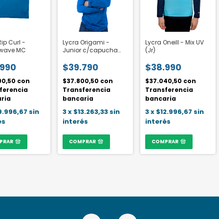
ip Curl -
Lycra Origami -
Lycra Oneill - Mix UV
wave MC
Junior c/capucha
(Jr)
proteccion UPF+50
.990
$39.790
$38.990
90,50
con
$37.800,50
con
$37.040,50
con
ferencia
Transferencia
Transferencia
ria
bancaria
bancaria
9.996,67
sin
3
x
$13.263,33
sin
3
x
$12.996,67
sin
és
interés
interés
PRAR
COMPRAR
COMPRAR