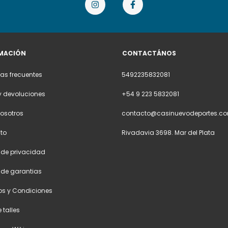
MACIÓN
CONTACTÁNOS
as frecuentes
5492235832081
y devoluciones
+54 9 223 5832081
osotros
contacto@casinuevodeportes.co
to
Rivadavia 3698. Mar del Plata
a de privacidad
a de garantias
os y Condiciones
 talles