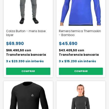
Calza Burton - mens base
Remera termica Thermoskin
layer
- Bamboo
$69.990
$45.690
$66.490,50
con
$43.405,50
con
Transferencia bancaria
Transferencia bancaria
3
x
$23.330
sin interés
3
x
$15.230
sin interés
COMPRAR
COMPRAR