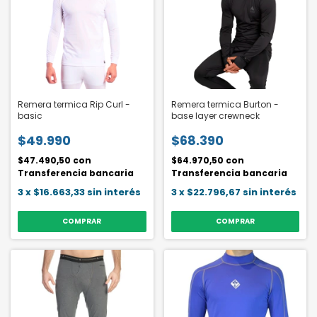
Remera termica Rip Curl -
Remera termica Burton -
basic
base layer crewneck
$49.990
$68.390
$47.490,50
con
$64.970,50
con
Transferencia bancaria
Transferencia bancaria
3
x
$16.663,33
sin interés
3
x
$22.796,67
sin interés
COMPRAR
COMPRAR