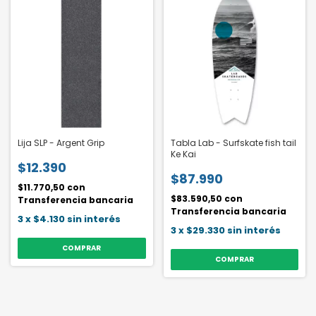
Lija SLP - Argent Grip
Tabla Lab - Surfskate fish tail
Ke Kai
$12.390
$87.990
$11.770,50
con
$83.590,50
con
Transferencia bancaria
Transferencia bancaria
3
x
$4.130
sin interés
3
x
$29.330
sin interés