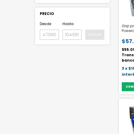
PRECIO
Desde
Hasta
Grip p
Powerd
APLICAR
$57
$55.0
Trans
banca
3
x
$1
inter
COM