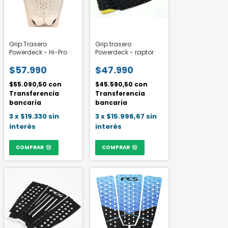
Grip Trasero
Grip trasero
Powerdeck - Hi-Pro
Powerdeck - raptor
$57.990
$47.990
$55.090,50
con
$45.590,50
con
Transferencia
Transferencia
bancaria
bancaria
3
x
$19.330
sin
3
x
$15.996,67
sin
interés
interés
COMPRAR
COMPRAR