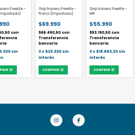
asero FreeLife -
Grip trasero Freelife -
Grip trasero Freelife -
(importado)
Prana (Importado)
MR
.990
$69.990
$55.990
90,50
con
$66.490,50
con
$53.190,50
con
ferencia
Transferencia
Transferencia
ria
bancaria
bancaria
3.330
sin
3
x
$23.330
sin
3
x
$18.663,33
sin
és
interés
interés
PRAR
COMPRAR
COMPRAR