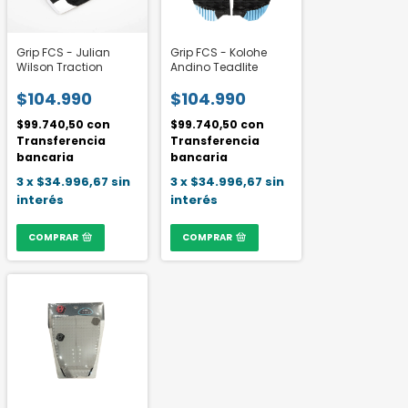
Grip FCS - Julian
Grip FCS - Kolohe
Wilson Traction
Andino Teadlite
$104.990
$104.990
$99.740,50
con
$99.740,50
con
Transferencia
Transferencia
bancaria
bancaria
3
x
$34.996,67
sin
3
x
$34.996,67
sin
interés
interés
COMPRAR
COMPRAR