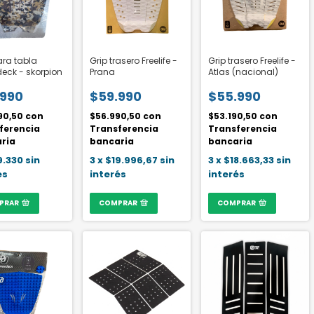
ara tabla
Grip trasero Freelife -
Grip trasero Freelife -
eck - skorpion
Prana
Atlas (nacional)
.990
$59.990
$55.990
90,50
con
$56.990,50
con
$53.190,50
con
ferencia
Transferencia
Transferencia
ria
bancaria
bancaria
9.330
sin
3
x
$19.996,67
sin
3
x
$18.663,33
sin
és
interés
interés
PRAR
COMPRAR
COMPRAR