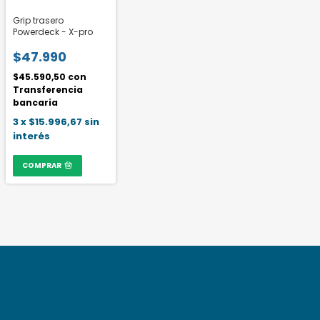
Grip trasero
Powerdeck - X-pro
$47.990
$45.590,50
con
Transferencia
bancaria
3
x
$15.996,67
sin
interés
COMPRAR