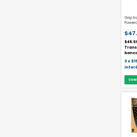
Grip t
Powerd
$47
$45.5
Trans
banca
3
x
$1
inter
COM