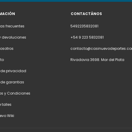
MACIÓN
CONTACTÁNOS
as frecuentes
5492235832081
y devoluciones
+54 9 223 5832081
osotros
contacto@casinuevodeportes.co
to
Rivadavia 3698. Mar del Plata
a de privacidad
a de garantias
os y Condiciones
 talles
evo Wiki