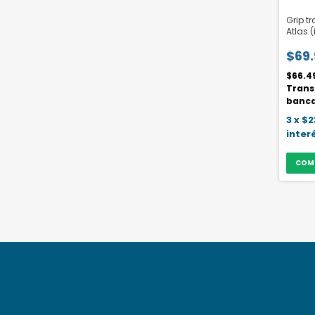
Grip tr
Atlas 
$69
$66.4
Trans
banca
3
x
$2
inter
COM