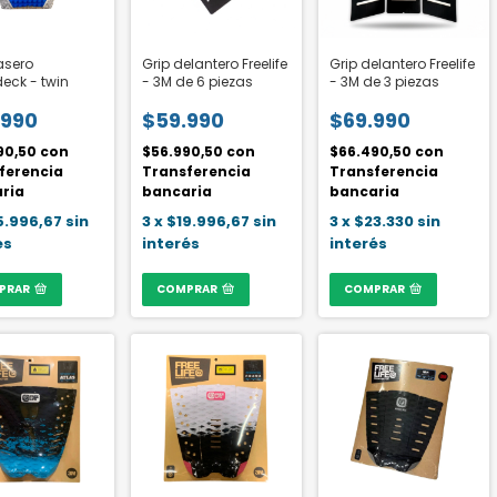
rasero
Grip delantero Freelife
Grip delantero Freelife
eck - twin
- 3M de 6 piezas
- 3M de 3 piezas
.990
$59.990
$69.990
90,50
con
$56.990,50
con
$66.490,50
con
ferencia
Transferencia
Transferencia
ria
bancaria
bancaria
5.996,67
sin
3
x
$19.996,67
sin
3
x
$23.330
sin
és
interés
interés
PRAR
COMPRAR
COMPRAR