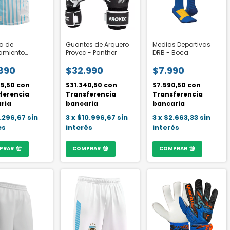
a de
Guantes de Arquero
Medias Deportivas
namiento
Proyec - Panther
DRB - Boca
mpeon - AFA
890
$32.990
$7.990
45,50
con
$31.340,50
con
$7.590,50
con
ferencia
Transferencia
Transferencia
ria
bancaria
bancaria
.296,67
sin
3
x
$10.996,67
sin
3
x
$2.663,33
sin
és
interés
interés
PRAR
COMPRAR
COMPRAR