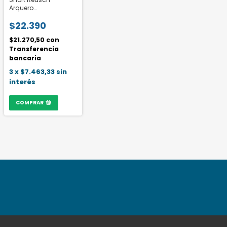
Arquero
acolchonado
$22.390
$21.270,50
con
Transferencia
bancaria
3
x
$7.463,33
sin
interés
COMPRAR