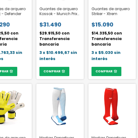
es de arquero
Guantes de arquero
Guantes de arquero
 - Defender
Kossok - Munich Prix
Striker - Xtrem
3.0
.290
$31.490
$15.090
25,50
con
$29.915,50
con
$14.335,50
con
ferencia
Transferencia
Transferencia
ria
bancaria
bancaria
.763,33
sin
3
x
$10.496,67
sin
3
x
$5.030
sin
és
interés
interés
PRAR
COMPRAR
COMPRAR
es de arquero
Medias Deportivas
Medias Deportivas