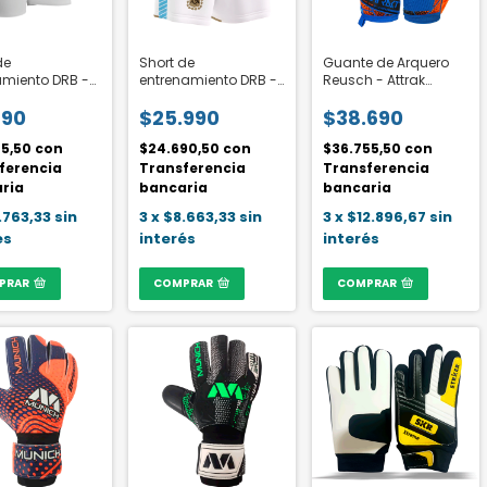
de
Short de
Guante de Arquero
miento DRB -
entrenamiento DRB -
Reusch - Attrak
FA Estadios 24
AFA Estadios 24
Starter Solid Adulto
290
$25.990
$38.690
25,50
con
$24.690,50
con
$36.755,50
con
ferencia
Transferencia
Transferencia
ria
bancaria
bancaria
.763,33
sin
3
x
$8.663,33
sin
3
x
$12.896,67
sin
és
interés
interés
PRAR
COMPRAR
COMPRAR