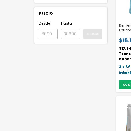
PRECIO
Desde
Hasta
Remer
Entre
APLICAR
Trica
$18.
niño
$17.9
Trans
banca
3
x
$6
inter
COM