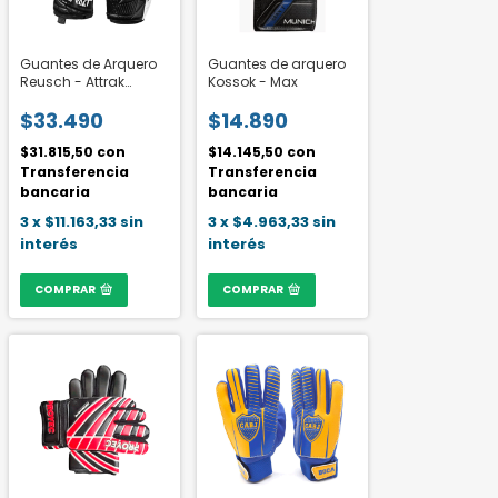
Guantes de Arquero
Guantes de arquero
Reusch - Attrak
Kossok - Max
Starter Solid Junior
$33.490
$14.890
$31.815,50
con
$14.145,50
con
Transferencia
Transferencia
bancaria
bancaria
3
x
$11.163,33
sin
3
x
$4.963,33
sin
interés
interés
COMPRAR
COMPRAR