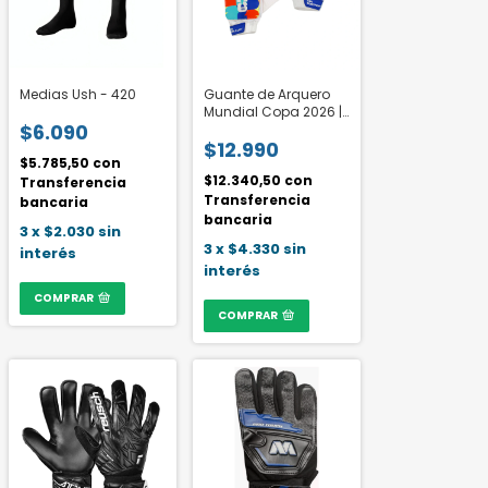
Medias Ush - 420
Guante de Arquero
Mundial Copa 2026 |
$6.090
LICENCIA FIFA®
$12.990
$5.785,50
con
$12.340,50
con
Transferencia
Transferencia
bancaria
bancaria
3
x
$2.030
sin
3
x
$4.330
sin
interés
interés
COMPRAR
COMPRAR