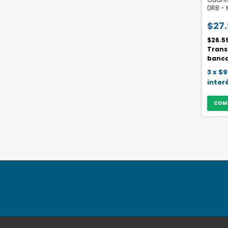
DRB - 
$27
$26.5
Trans
banca
3
x
$9
inter
COM