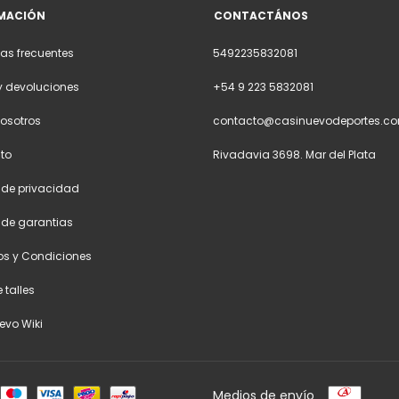
MACIÓN
CONTACTÁNOS
as frecuentes
5492235832081
y devoluciones
+54 9 223 5832081
osotros
contacto@casinuevodeportes.co
to
Rivadavia 3698. Mar del Plata
a de privacidad
a de garantias
os y Condiciones
 talles
evo Wiki
Medios de envío