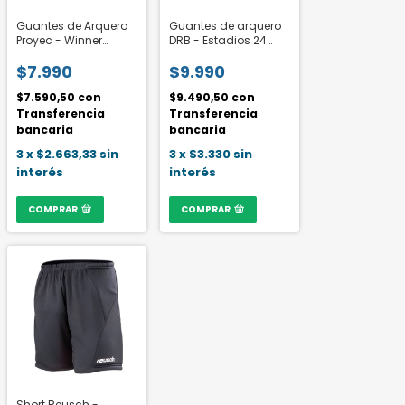
Guantes de Arquero
Guantes de arquero
Proyec - Winner
DRB - Estadios 24
Junior
Boca
$7.990
$9.990
$7.590,50
con
$9.490,50
con
Transferencia
Transferencia
bancaria
bancaria
3
x
$2.663,33
sin
3
x
$3.330
sin
interés
interés
COMPRAR
COMPRAR
Short Reusch -