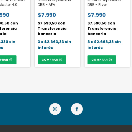
Master 4.0
DRB - AFA
DRB - River
.990
$7.990
$7.990
90,50
con
$7.590,50
con
$7.590,50
con
ferencia
Transferencia
Transferencia
ria
bancaria
bancaria
.330
sin
3
x
$2.663,33
sin
3
x
$2.663,33
sin
és
interés
interés
PRAR
COMPRAR
COMPRAR