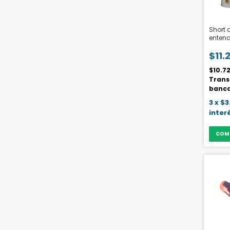
Short 
entena
Niño A
$11.
$10.7
Trans
banca
3
x
$3
inter
COM