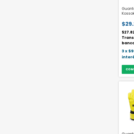
Guant
Kossok
$29
$27.8
Trans
banca
3
x
$9
inter
COM
Guant