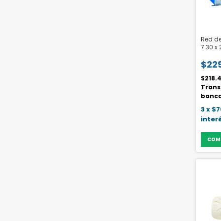
Red de 
7.30 x
algod
$22
$218.
Trans
banca
3
x
$7
inter
COM