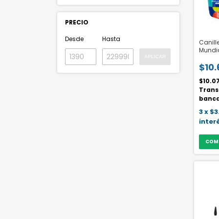
PRECIO
Desde
Hasta
Canill
Mundia
APLICAR
LICENC
$10.
$10.0
Trans
banca
3
x
$3
inter
COM