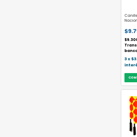
Canill
Nacion
$9.
$9.30
Trans
banca
3
x
$3
inter
COM