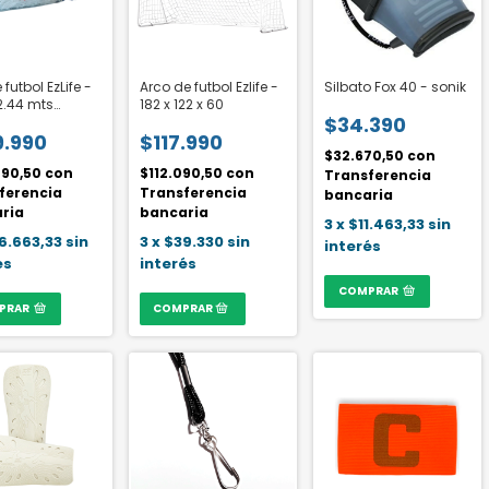
futbol EzLife -
Arco de futbol Ezlife -
Silbato Fox 40 - sonik
 2.44 mts
182 x 122 x 60
$34.390
on
9.990
$117.990
$32.670,50
con
490,50
con
$112.090,50
con
Transferencia
ferencia
Transferencia
bancaria
ria
bancaria
3
x
$11.463,33
sin
6.663,33
sin
3
x
$39.330
sin
interés
és
interés
COMPRAR
PRAR