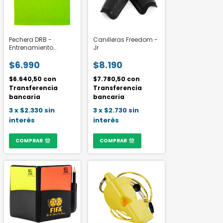
Pechera DRB -
Canilleras Freedom -
Entrenamiento
Jr
Respirable
$6.990
$8.190
$6.640,50
con
$7.780,50
con
Transferencia
Transferencia
bancaria
bancaria
3
x
$2.330
sin
3
x
$2.730
sin
interés
interés
COMPRAR
COMPRAR