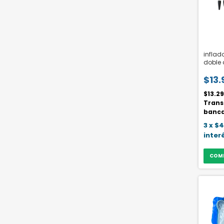
inflad
doble 
$13.
$13.2
Trans
banca
3
x
$4
inter