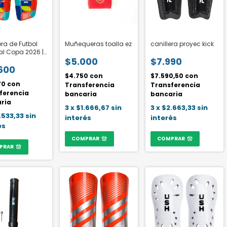
era de Futbol
Muñequeras toalla ez
canillera proyec kick
l Copa 2026 |
$5.000
$7.990
IA FIFA®
600
$4.750
con
$7.590,50
con
70
con
Transferencia
Transferencia
ferencia
bancaria
bancaria
ria
3
x
$1.666,67
sin
3
x
$2.663,33
sin
.533,33
sin
interés
interés
és
COMPRAR
COMPRAR
PRAR