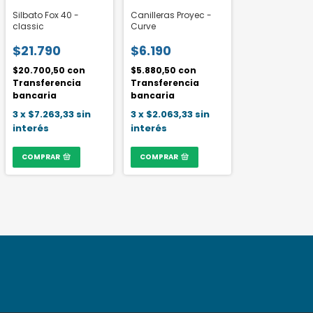
Silbato Fox 40 -
Canilleras Proyec -
classic
Curve
$21.790
$6.190
$20.700,50
con
$5.880,50
con
Transferencia
Transferencia
bancaria
bancaria
3
x
$7.263,33
sin
3
x
$2.063,33
sin
interés
interés
COMPRAR
COMPRAR