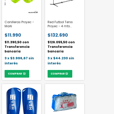
Canilleras Proyec -
Red Futbol Tenis
Mark
Proyec - 4 mts
ajustable
$11.990
$132.690
$11.390,50
con
$126.055,50
con
Transferencia
Transferencia
bancaria
bancaria
3
x
$3.996,67
sin
3
x
$44.230
sin
interés
interés
COMPRAR