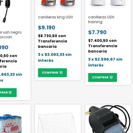
canilleras king USH
canilleras USH
training
$9.190
$7.790
or ush negro
$8.730,50
con
accion
$7.400,50
con
Transferencia
Transferencia
990
bancaria
bancaria
3
x
$3.063,33
sin
90,50
con
3
x
$2.596,67
sin
interés
ferencia
interés
ria
COMPRAR
.663,33
sin
COMPRAR
és