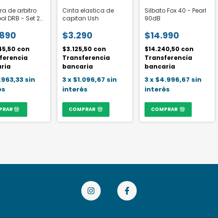
a de arbitro
Cinta elastica de
Silbato Fox 40 - Pearl
ol DRB - Set 2
capitan Ush
90dB
.890
$3.290
$14.990
45,50
con
$3.125,50
con
$14.240,50
con
ferencia
Transferencia
Transferencia
ria
bancaria
bancaria
.963,33
sin
3
x
$1.096,67
sin
3
x
$4.996,67
sin
és
interés
interés
COMPRAR
COMPRAR