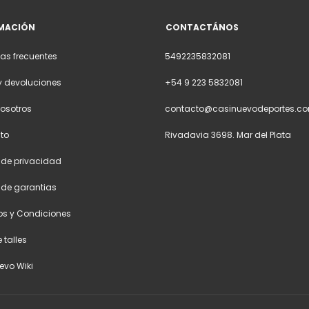
MACIÓN
CONTACTÁNOS
as frecuentes
5492235832081
y devoluciones
+54 9 223 5832081
osotros
contacto@casinuevodeportes.co
to
Rivadavia 3698. Mar del Plata
a de privacidad
a de garantias
os y Condiciones
 talles
evo Wiki