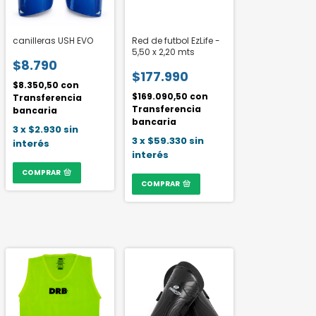
canilleras USH EVO
Red de futbol EzLife -
5,50 x 2,20 mts
$8.790
$177.990
$8.350,50
con
$169.090,50
con
Transferencia
Transferencia
bancaria
bancaria
3
x
$2.930
sin
3
x
$59.330
sin
interés
interés
COMPRAR
COMPRAR