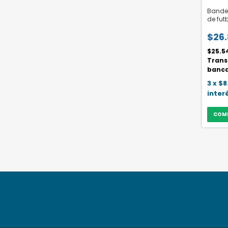
Bander
de futb
uni
$26
$25.5
Trans
banca
3
x
$8
inter