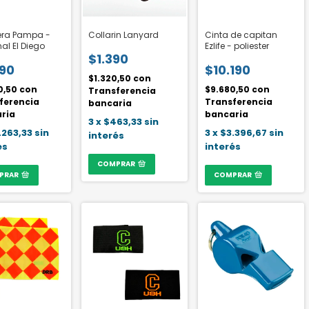
era Pampa -
Collarin Lanyard
Cinta de capitan
al El Diego
Ezlife - poliester
$1.390
790
$10.190
$1.320,50
con
0,50
con
$9.680,50
con
Transferencia
ferencia
Transferencia
bancaria
ria
bancaria
3
x
$463,33
sin
.263,33
sin
3
x
$3.396,67
sin
interés
és
interés
COMPRAR
PRAR
COMPRAR