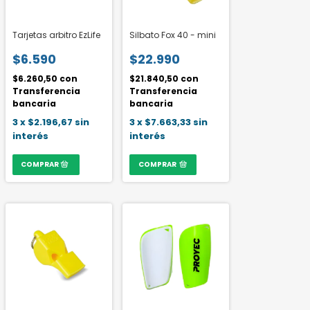
Tarjetas arbitro EzLife
Silbato Fox 40 - mini
$6.590
$22.990
$6.260,50
con
$21.840,50
con
Transferencia
Transferencia
bancaria
bancaria
3
x
$2.196,67
sin
3
x
$7.663,33
sin
interés
interés
COMPRAR