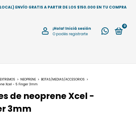
CAL) ENVÍO GRATIS A PARTIR DE LOS $150.000 EN TU COMPRA
0
¡Hola!
Iniciá sesión
O podés registrarte
 EXTREMOS
>
NEOPRENE
>
BOTAS/MEDIAS/ACCESORIOS
>
ne Xcel - 5 Finger 3mm
s de neoprene Xcel -
ger 3mm