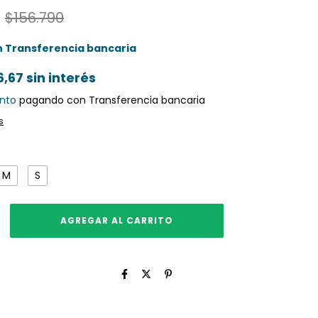
$156.790
n
Transferencia bancaria
6,67
sin interés
nto
pagando con Transferencia bancaria
s
M
S