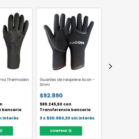
ma Thermoskin
Guantes de neoprene Acon -
Botas de neopr
3mm
Barrels 4mm
$92.890
$82.990
n
$88.245,50
con
$78.840,50
co
a bancaria
Transferencia bancaria
Transferencia
n interés
3
x
$30.963,33
sin interés
3
x
$27.663,33
COMPRAR
COMPRAR