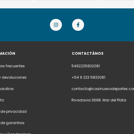
MACIÓN
CONTACTÁNOS
as frecuentes
5492235832081
y devoluciones
+54 9 223 5832081
osotros
contacto@casinuevodeportes.co
to
Rivadavia 3698. Mar del Plata
a de privacidad
a de garantias