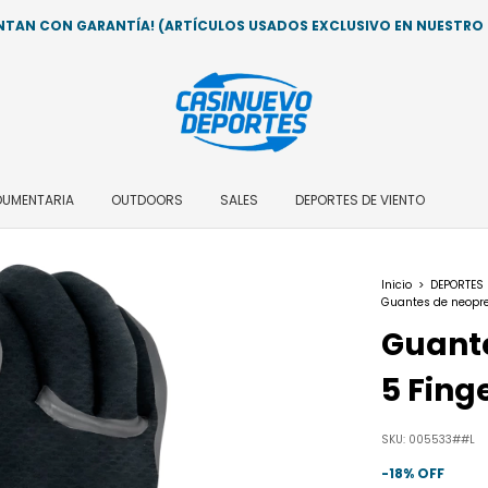
AN CON GARANTÍA! (ARTÍCULOS USADOS EXCLUSIVO EN NUESTRO LO
DUMENTARIA
OUTDOORS
SALES
DEPORTES DE VIENTO
Inicio
>
DEPORTES
Guantes de neopre
Guante
5 Fin
SKU:
005533##L
-
18
% OFF