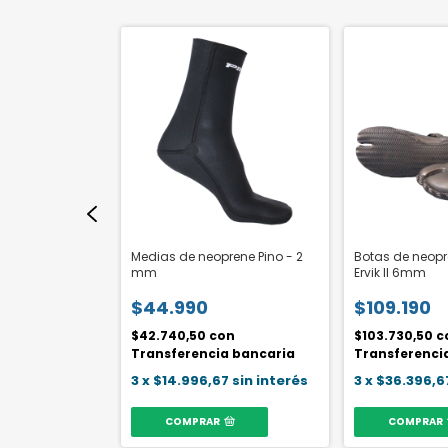
eoprene
Medias de neoprene Pino - 2
Botas de neopr
larga con
mm
Ervik II 6mm
mm
$44.990
$109.190
on
$42.740,50
con
$103.730,50
c
a bancaria
Transferencia bancaria
Transferenci
3
sin interés
3
x
$14.996,67
sin interés
3
x
$36.396,6
COMPRAR
COMPRAR