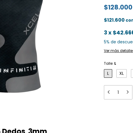
$128.000
$121.600
co
3
x
$42.66
5% de descue
Ver más detalle
Talle:
L
L
XL
e 5 Dedos 3mm