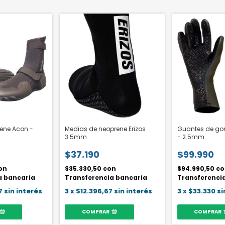
ene Acon -
Medias de neoprene Erizos
Guantes de go
3.5mm
- 2.5mm
$37.190
$99.990
on
$35.330,50
con
$94.990,50
co
a bancaria
Transferencia bancaria
Transferenci
7
sin interés
3
x
$12.396,67
sin interés
3
x
$33.330
si
COMPRAR
COMPRAR